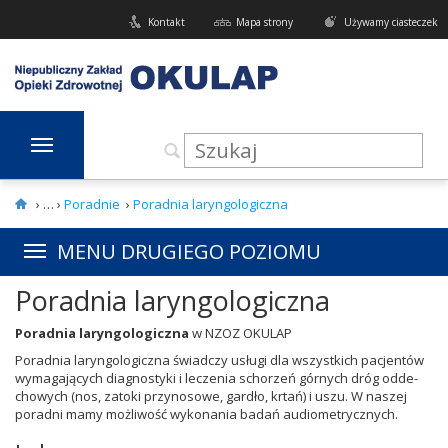
Kontakt
Mapa strony
Używamy ciasteczek
›
Poradnie
›
Poradnia laryngologiczna
MENU DRUGIEGO POZIOMU
Poradnia laryngologiczna
Porad­nia laryn­go­log­iczna
w
NZOZ
OKULAP
Porad­nia laryn­go­log­iczna świad­czy usługi dla wszys­t­kich pac­jen­tów
wyma­ga­ją­cych diag­nos­tyki i leczenia schorzeń górnych dróg odd­e­
chowych (nos, zatoki przynosowe, gardło, krtań) i uszu. W naszej
poradni mamy możli­wość wyko­na­nia badań audiometrycznych.