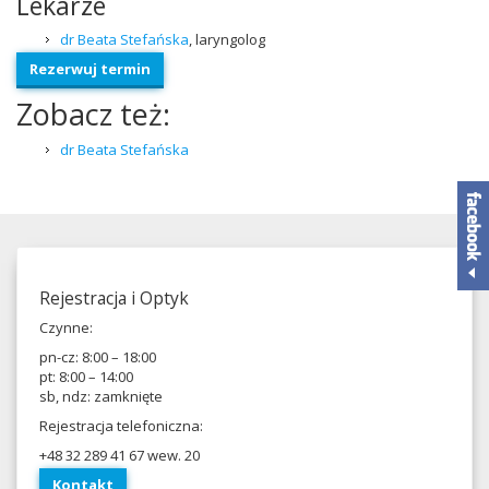
Lekarze
dr Beata Ste­fańska
, laryn­golog
Rez­er­wuj termin
Zobacz też:
dr Beata Stefańska
Rejes­tracja i Optyk
Czynne:
pn-​cz:
8
:
00
–
18
:
00
pt:
8
:
00
–
14
:
00
sb, ndz: zamknięte
Rejes­tracja telefoniczna:
+
48
32
289
41
67
wew.
20
Kon­takt