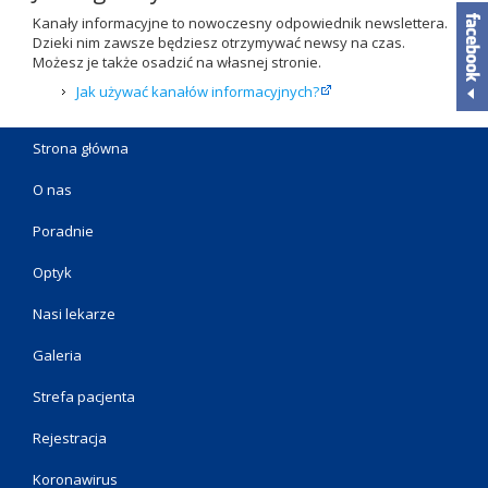
Kanały informacyjne to nowoczesny odpowiednik newslettera.
Dzieki nim zawsze będziesz otrzymywać newsy na czas.
Możesz je także osadzić na własnej stronie.
Jak używać kanałów informacyjnych?
Strona główna
O nas
Poradnie
Optyk
Nasi lekarze
Galeria
Strefa pacjenta
Rejestracja
Koronawirus