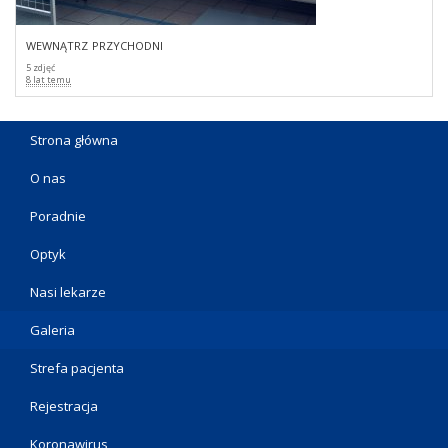
wewnątrz przychodni
5 zdjęć
8 lat temu
Strona główna
O nas
Poradnie
Optyk
Nasi lekarze
Galeria
Strefa pacjenta
Rejestracja
Koronawirus