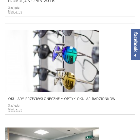
promocja sierpień 2018
3 zdjęcia
8 lat temu
okulary przeciwsłoneczne - optyk okulap radzionków
3 zdjęcia
8 lat temu