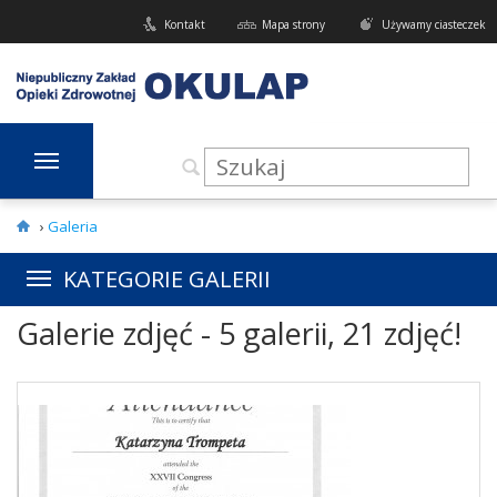
Kontakt
Mapa strony
Używamy ciasteczek
›
Galeria
KATEGORIE GALERII
Galerie zdjęć -
5 galerii
,
21 zdjęć
!